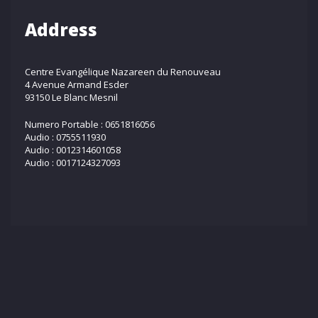
Address
Centre Evangélique Nazareen du Renouveau
4 Avenue Armand Esder
93150 Le Blanc Mesnil
Numero Portable : 0651816056
Audio : 0755511930
Audio : 0012314601058
Audio : 0017124327093